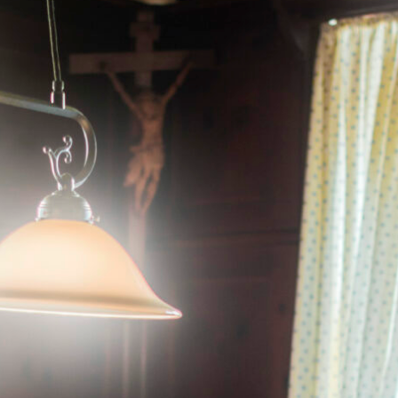
lfeld © Oberbayern / Peter von Felbert
Wieskirche © Oberbaye
r, Kirchen und Kapellen säumen den Weg, darunter auch die prach
lturerbe ist. Wir haben fünf der zahlreichen Kultur-Highlights h
uch garantiert lohnt.
URELLE HIGHLIGHTS