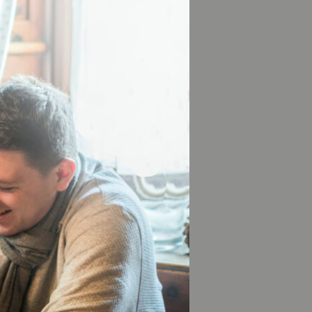
elpunkt ist die
 reicht bis ins
n folgenden
.