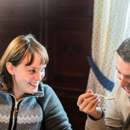
 Fürstenfeldbruck
losterareal mit der prachtvollen barocken Klosterkirche als Mitt
Stadt. Die Geschichte des Klosters und der Klosterkirche St. Maria
k, als Zisterzienser aus Adlersbach das Kloster gründeten. In de
wurden die Gebäude des Klosters stetig umgebaut und erweitert