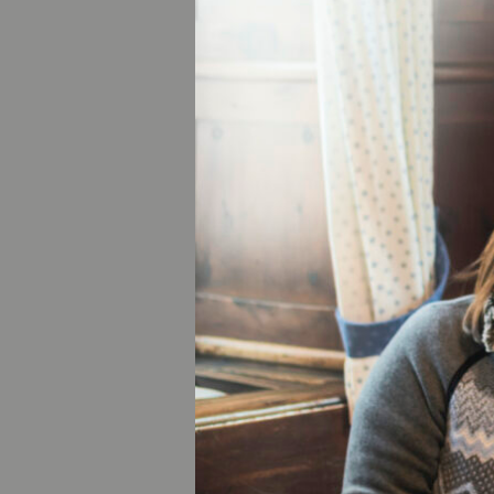
Klosterareal
Das ehemalige K
Attraktion der 
Jahr 1263 zurüc
Jahrhunderten 
mehr erfahren
Wieskirche