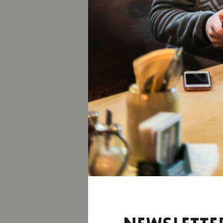
Geigenbaum
Buchheimm
Bavaria Film