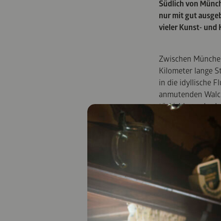
Südlich von Münch
nur mit gut ausge
vieler Kunst- und 
Zwischen München,
Kilometer lange S
in die idyllische
anmutenden Walche
türkisblauen Lec
Osterseen können 