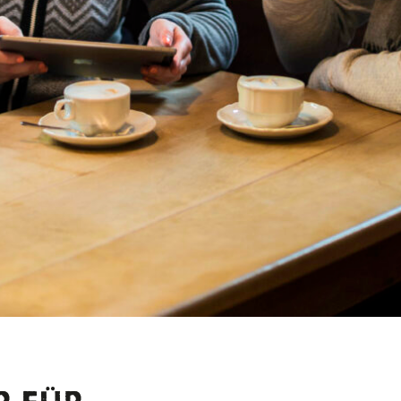
useum Mittenwald
useum
studios