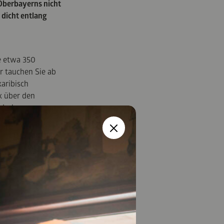
Oberbayerns nicht
dicht entlang
e etwa 350
r tauchen Sie ab
aribisch
k über den
nderbaren