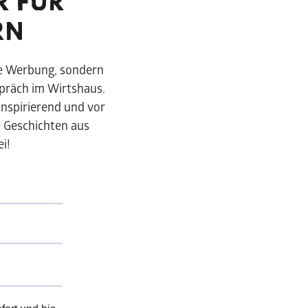
R FÜR
RN
Buchheimmuse
© Bavaria Filmstadt
ne Werbung, sondern
spräch im Wirtshaus.
inspirierend und vor
 körperliche Bewegung auf dem Wasser-Radlweg auf ganz besonde
 Anregung für Kopf und Herz. So wird Ihr Ausflug zu einem Inspir
e Geschichten aus
i!
chleife finden Sie natürlich auch reichlich gemütliche Einkehrmö
en. Und dank der Querverbindungen innerhalb der Schleife, könn
viduelle Lieblingsroute für Ihren Radl-Kultur-Ausflug zusammenste