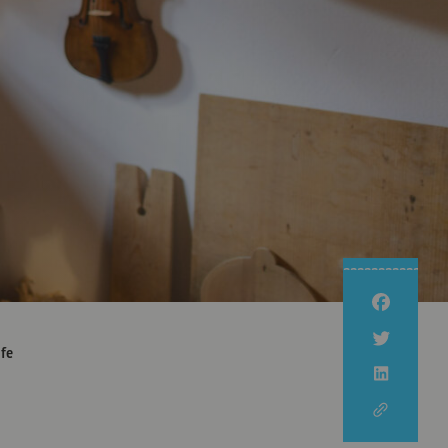
Nachhaltig Unterwegs
Kulinarische Wanderung
Nachhaltige Erzeugung
Newsletter
Nachhaltige Urlaubsziele
Unsere
Erlebnispartner
Familienzeit
ife