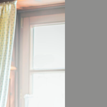
rn / Christoph Jorda
tvolle Wieskirche,
erausgepickt, bei