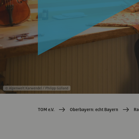
Produkte
Salzach
Verkehrsmitteln
© Alpenwelt Karwendel / Philipp Gülland
TOM e.V.
Oberbayern: echt Bayern
Ra