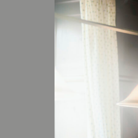
Kloster Fürste
Zahlreiche Klöste
die UNESCO-Weltku
denen sich ein Bes
5 KULT