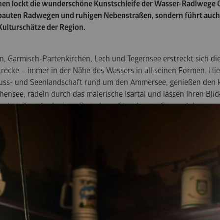
en lockt die wunderschöne Kunstschleife der Wasser-Radlwege 
bauten Radwegen und ruhigen Nebenstraßen, sondern führt auch 
Kulturschätze der Region.
 Garmisch-Partenkirchen, Lech und Tegernsee erstreckt sich di
trecke – immer in der Nähe des Wassers in all seinen Formen. Hie
 Fluss- und Seenlandschaft rund um den Ammersee, genießen den k
nsee, radeln durch das malerische Isartal und lassen Ihren Blic
h schweifen. Auch einen Besuch am Starnberger See und den wu
Sie auf Ihrer Tour einbauen.