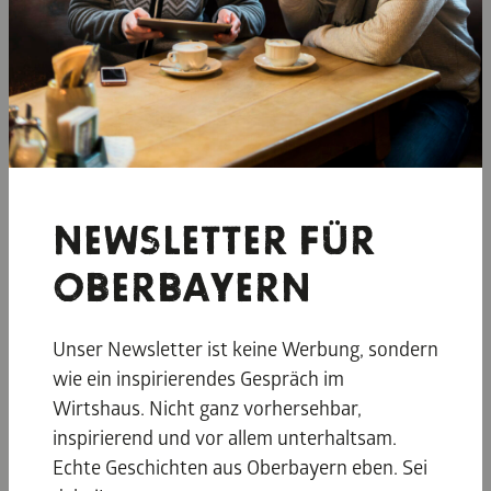
Mühldorf – Rosenheim (Salz-Schleife)
Verbindungsstück Hopfen- & Salz-Schleife
Verbindungsstück Salz- & Kunst-Schleife
Ostrunde Salz-Schleife
Westrunde Salz-Schleife
veröffentlicht am
30. August 2019
NEWSLETTER FÜR
OBERBAYERN
Unser Newsletter ist keine Werbung, sondern
wie ein inspirierendes Gespräch im
DAS KÖNNTE
Wirtshaus. Nicht ganz vorhersehbar,
SIE AUCH
inspirierend und vor allem unterhaltsam.
Echte Geschichten aus Oberbayern eben. Sei
INTERESSIEREN