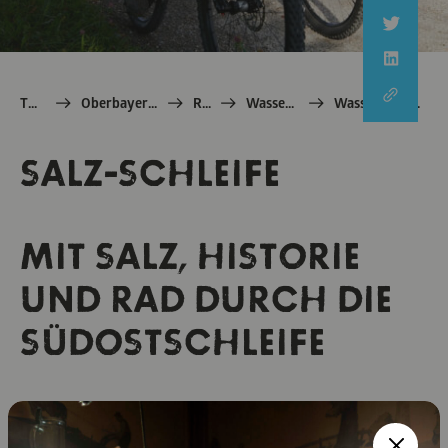
TOM e.V.
Oberbayern: echt Bayern
Radln
WasserRadlWege
Wasser-Radlwege: Salzschleife
SALZ-SCHLEIFE
MIT SALZ, HISTORIE
UND RAD DURCH DIE
SÜDOSTSCHLEIFE
Orte wie Mühldorf, Traunstein, Altötting und Burghausen
liegen auf der Salzrunde der Wasser-Radlwege durch