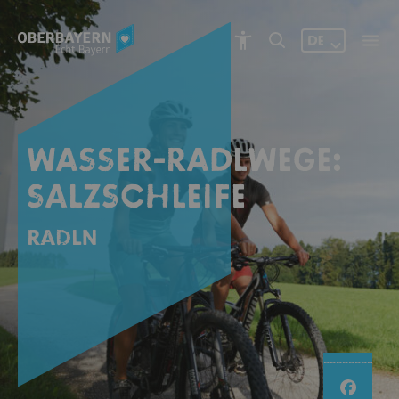
DE
WASSER-RADLWEGE:
SALZSCHLEIFE
Radln