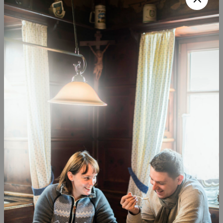
Oberbayern. Hier ist das Salz allgegenwärtig und die
Spuren des weißen Goldes lassen sich entlang der Salzach
bis zu seinem Ursprung in Bad Reichenhall auf dem
Fahrradsattel zurückverfolgen.
GPX-DATEN
HERUNTERLADEN:
Salz-Schleife
Bitte beachten Sie, dass die
Querverbindungen
extra
heruntergeladen werden müssen:
Eicherloh – Moosach (Salz-Schleife)