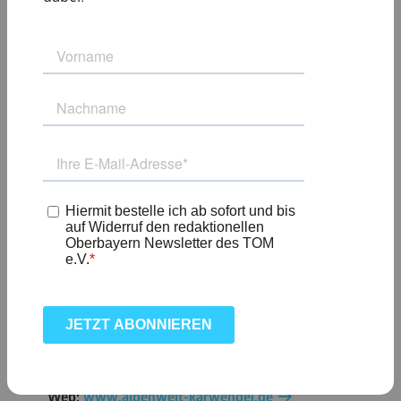
Ziel:
Maxhütte, Wallgau
Länge:
3,2 km
Höhenunterschied:
243 m
Charakter:
einfacher, im Winter geräumter
Wanderweg
Web:
www.alpenwelt-karwendel.de