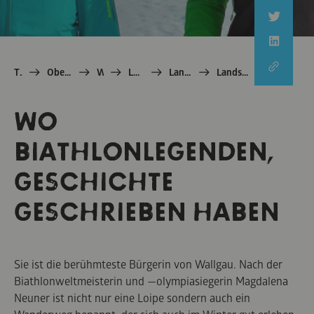
TOM e.V.
Oberbayern: echt Bayern
Winter
Landschaftskino
Landschaftskino - Wege
Landschaftskino-Wege in der Höhe
Filmlegenden in Wallgau
WO
BIATHLONLEGENDEN,
GESCHICHTE
GESCHRIEBEN HABEN
Sie ist die berühmteste Bürgerin von Wallgau. Nach der
Biathlonweltmeisterin und —olympiasiegerin Magdalena
Neuner ist nicht nur eine Loipe sondern auch ein