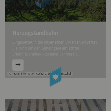
Herzogstandbahn
Eingebettet in die bayerischen Voralpen erwartet
Sie rund um den Spitzingsee ein echtes
Erlebnisparadies – zu jeder Jahreszeit. …
© Tourist Information Kochel a. See, Bernd Ritschel