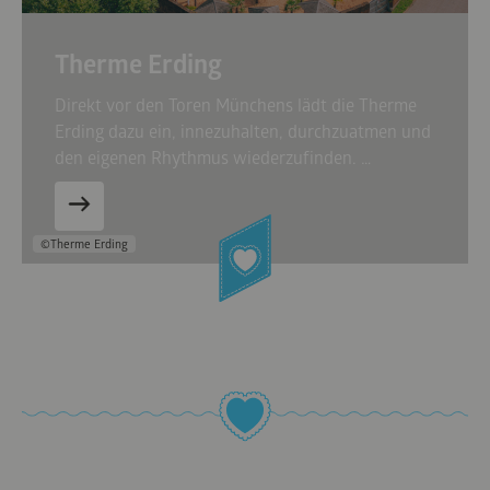
Therme Erding
Direkt vor den Toren Münchens lädt die Therme
Erding dazu ein, innezuhalten, durchzuatmen und
den eigenen Rhythmus wiederzufinden. …
©Therme Erding