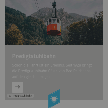
Predigtstuhlbahn
Schon die Fahrt ist ein Erlebnis: Seit 1928 bringt
die Predigtstuhlbahn Gäste von Bad Reichenhall
auf den gleichnamigen …
© Predigtstuhlbahn