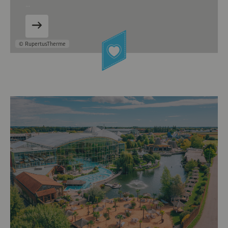
…
© RupertusTherme