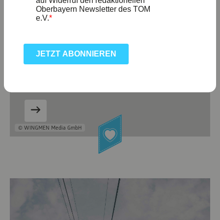
PRIENAVERA Erlebnisbad
Mit der Chiemsee Schifffahrt entdecken Sie das
„Bayerische Meer“ in all seinen Facetten: Vom
Wasser aus erreichen Sie …
© WINGMEN Media GmbH