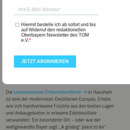
„GEISTREICHE“ ERLEBNISWELTEN
Ein Ort für Kenner: Erfahre bei einer Führung oder auf
eigene Faust alles über die Herstellung und den
unverwechselbaren Geschmack des SLYRS Bavarian
Mountain Whisky. Auf dem
SLYRS-Gelände
in
Neuhaus/Schliersee wartet aber noch
Gaumenschmaus: In der
Genussverweilerei
dreht
sich alles um entspannten Genuss und herzliche
Gastfreundschaft. Einfach mal den Moment genießen
– ganz nach dem Motto „verweile ohne Eile“.
Die
Lantenhammer Erlebnisdestillerie
in Hausham
ist eine der modernsten Destillerien Europas. Erlebe,
wie sich handverlesene Früchte aus den besten Lagen
und Anbaugebieten in erlesene Edeldestillate
verwandeln. Ein besonderer Ort – oder wie der
weltgewandte Bayer sagt: „A griabig* place to be“.