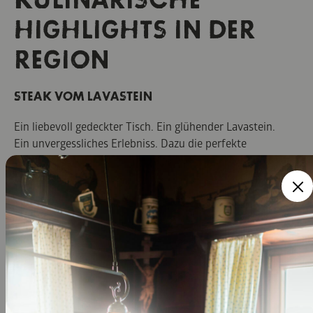
KULINARISCHE
HIGHLIGHTS IN DER
REGION
STEAK VOM LAVASTEIN
Ein liebevoll gedeckter Tisch. Ein glühender Lavastein.
Ein unvergessliches Erlebniss. Dazu die perfekte
Kruste außen, saftiges Inneres. Gönn dir ein garantiert
heißes Geschmackserlebnis im
Wildstein Steakhaus
in Bayrischzell.
ERLEBNISKOCHEN
Viele Köche verderben den Brei? Beim
Erlebniskochen
im Hasenöhrl
Geitau ist es ein Leichtes, dieses
Sprichwort zu widerlegen. Du wirst es schmecken!
Unter Anleitung gilt es, ein 5-Gänge-Menü auf den