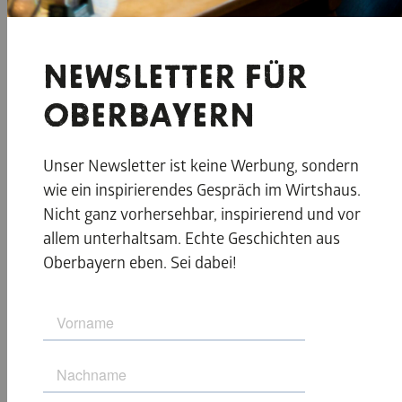
NEWSLETTER FÜR
OBERBAYERN
© Tölzer Lan
© REO, Albert Link Hütte
Unser Newsletter ist keine Werbung, sondern
wie ein inspirierendes Gespräch im Wirtshaus.
Nicht ganz vorhersehbar, inspirierend und vor
allem unterhaltsam. Echte Geschichten aus
BIER & MEHR
Oberbayern eben. Sei dabei!
In der
Zapferei von Hoppe Bräu
in Waakirchen
erwartet dich ein Pub mit urig-schickem Wohlfühl-
Flair, viel Holzoptik und heimeliger Sofaecke. Neben
Bier sind regionale und nachhaltige Speisen hier die
Stars. Es gibt auch Führungen und Verkostungen.