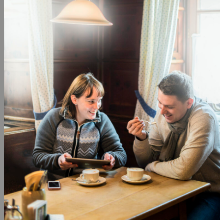
Tisch zu zaubern. Dazu wirst du auch Holz hacken,
Gemüse schnippeln, abschmecken und das Wichtigste:
Spaß haben!
URIGE EINKEHR
Eingebettet in die stille Landschaft der Valepp im
Spitzungseegebiet, liegt auf 1.053 Metern die
traditionsreiche
Albert-Link-Hütte
. Sie ist
Ausgangspunkt für zahlreiche Wanderungen rund um
den Spitzingsee und ein echtes Ziel für Genießer.
Schon allein für den Kaiserschmarrn lohnt sich der
Weg!