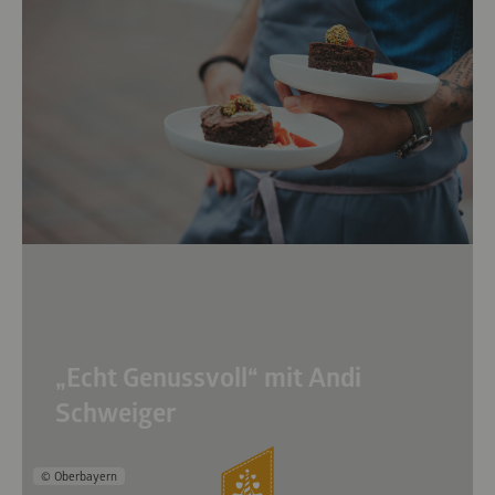
„Echt Genussvoll“ mit Andi
Schweiger
© Oberbayern