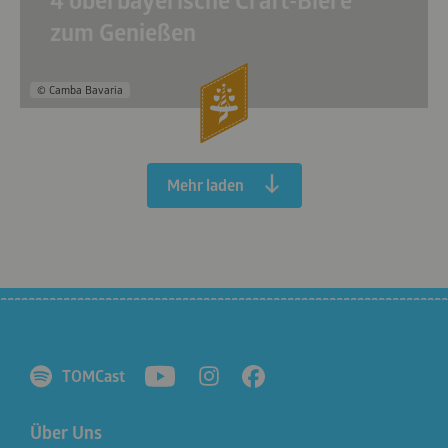
4 oberbayerische Craft-Biere
zum Genießen
© Camba Bavaria
Mehr laden
TOMCast
Über Uns