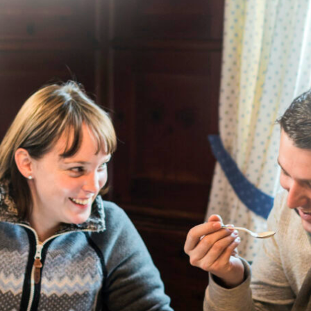
© tandemfli
liegen tauchen Sie regelrecht in die Landschaft ein und genieße
n Segeln. Auch ohne eigene Fluglizenz ist das am Hochfelln mögli
e der Flugschulen im
Chiemsee Alpenland
und starten Sie gemein
iner*innen in den Flug.
gschulen stehen auch im Raum Ruhpolding mit geschulten
*innen, Trainingskursen und geführten Touren zur Verfügung. In 
n geht es vom Unternberg hinab – die atemberaubende Landscha