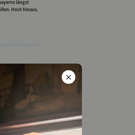
bayerns längst
tillen. Hoch hinaus,
n Action- und
GEN