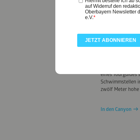
Ab in die Schluch
eines Tourguides 
Schwimmstellen i
zwölf Meter hohe
In den Canyon