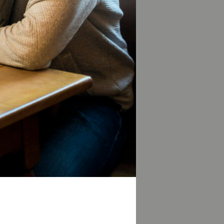
r Ache – und sind
 und Klippen
 Gestein,
artigen
NING