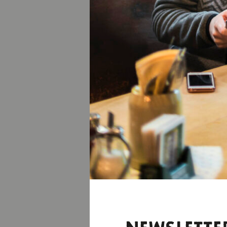
Jetzt abheben
WASSE
Die geführten Raf
daher die perfekt
erleben Sie das w
Stromschnellen un
Abenteuer.
In die Stromschne
DURCH