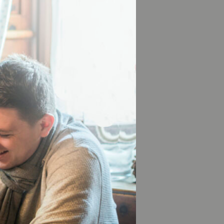
egen.aero Flugerlebnis Chiemgau
n dabei jede Menge
ch: Besuchen Sie
sam mit
teils rasanten
ft immer im