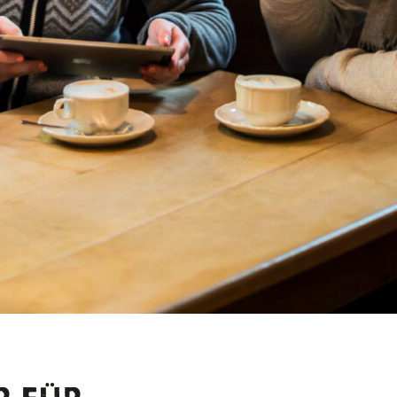
R MARSCH: RAFTING
tingtouren in Schleching führen über das kalte Wasser der Tirole
e Abenteueraktivität für den Sommer. Vorbei an Gesteinswänden
ilde Gewässer hautnah und die schöne Verbindung von schroffem
d hohen Geschwindigkeiten machen das Rafting zu einem einzig
llen
 DIE SCHLUCHT: CANYO