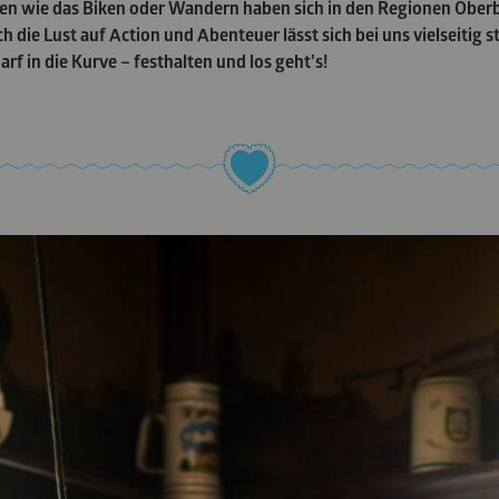
en wie das Biken oder Wandern haben sich in den Regionen Ober
h die Lust auf Action und Abenteuer lässt sich bei uns vielseitig s
arf in die Kurve – festhalten und los geht’s!
 Adrenalin und Nervenkitzel? Entdecken Sie unsere Sammlung a
äten.
OBEN: GLEITSCHIRMFLIE