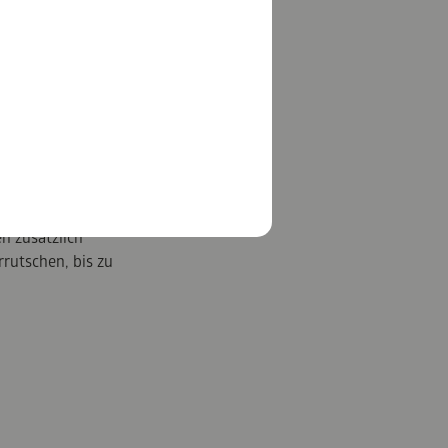
© Chiemgau Tourismus e.V.
 und in Begleitung
n zusätzlich
rutschen, bis zu