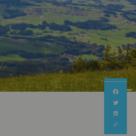
Nachhaltig Unterwegs
Kulinarische Wanderung
Nachhaltige Erzeugung
Newsletter
Nachhaltige Urlaubsziele
Unsere
Erlebnispartner
Familienzeit