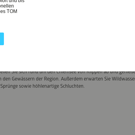
t! Beim Canyoning müssen Sie so richtig Mut beweisen: Gesichert
seilen Sie sich rund um den Chiemsee von Klippen ab und genieße
n den Gewässern der Region. Außerdem erwarten Sie Wildwasser
 Sprünge sowie höhlenartige Schluchten.