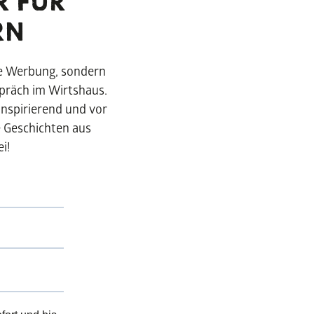
R FÜR
RN
ne Werbung, sondern
spräch im Wirtshaus.
inspirierend und vor
e Geschichten aus
i!