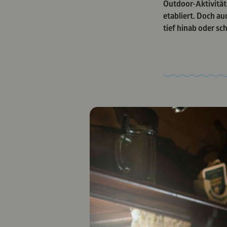
Outdoor-Aktivität
etabliert. Doch auc
tief hinab oder sch
Auf der Jagd nach
Abenteueraktivit
GANZ 