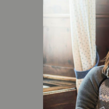
Beim Gleitschirmf
frische Luft in de
dafür einfach ein
ausgebildeten Tra
Verschiedene Flu
Tandemflugpartner
Geschwindigkeite
Blick.