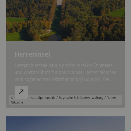
Herreninsel
Herrenchiemsee ist die größte Insel im Chiemsee
und weltberühmt für das Schloss Herrenchiemsee
vom sogenannten Märchenkönig Ludwig II. Die
Insel ist das ganze Jahr über mit der Chiemsee-
Schifffahrt erreichbar und bietet neben dem
© www.chiemsee-alpenland.de / Bayrische Schlösserverwaltung / Rainer
Schloss und seinen Parkanlagen weitere
Nitzsche
Sehenswürdigkeiten wie das König Ludwig II.-
Museum, das ehemalige Augustiner-
Chorherrenstift mit Verfassungsmuseum,
historischen Sälen und der Chiemseemaler-Galerie