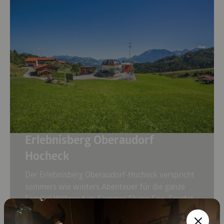
bishin zu anspruchsvolleren Drei-Gipfel-
Wanderungen.
Erlebnisberg Oberaudorf
Hocheck
Der Erlebnisberg Oberaudorf-Hocheck verspricht
sommers wie winters Abenteuer für die ganze
Familie! Während im Sommer Flying Fox, Freefall-
Trockenrutsche, Sommerrodelbahn,
Goldwaschanlage, Tiergehege & Co. auf dem