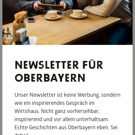
und begeistert seine Gäste u.a. mit der Therme
Bad Aibling. Die 10.000 m² große Thermen- und
Saunalandschaft verspricht mit der Kombination
aus Farb-, Licht-, Duft- und Klangerlebnissen eine
Auszeit mit allen Sinnen.
© Chiemsee-Alpenland Tourismus
NEWSLETTER FÜR
OBERBAYERN
Unser Newsletter ist keine Werbung, sondern
wie ein inspirierendes Gespräch im
Wirtshaus. Nicht ganz vorhersehbar,
inspirierend und vor allem unterhaltsam.
Echte Geschichten aus Oberbayern eben. Sei