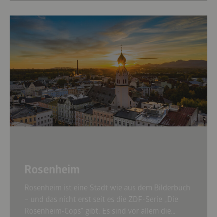
ganzjährig mit der Chiemsee-Schifffahrt
erreichbar, lässt sich in etwa 20 Minuten
umrunden und ist eine der ältesten
Künstlerkolonien Europas.
Rosenheim
Rosenheim ist eine Stadt wie aus dem Bilderbuch
– und das nicht erst seit es die ZDF-Serie „Die
Rosenheim-Cops“ gibt. Es sind vor allem die