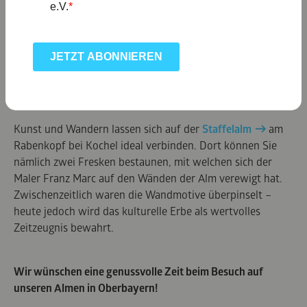
© oberbayern.de
Kunst und Wandern lassen sich auf der
Staffelalm
am
Rabenkopf bei Kochel ideal verbinden. Dort können Sie
nämlich zwei Fresken bestaunen, mit welchen sich der
Maler Franz Marc auf den Wänden der Alm verewigt hat.
Zwischenzeitlich waren die Wandmotive überpinselt –
heute jedoch wird das kulturelle Erbe als wertvolles
Zeitzeugnis bewahrt.
Wir wünschen eine genussvolle Zeit beim Besuch auf
unseren Almen in Oberbayern!