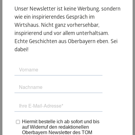
Wanderer und Radl-Freunde. Oben angekommen, belohnt
Unser Newsletter ist keine Werbung, sondern
Sie zunächst der Blick auf Almwiesen und die umliegende
wie ein inspirierendes Gespräch im
Gebirgslandschaft. In 1.266 Metern Höhe erwartet Sie auf
Wirtshaus. Nicht ganz vorhersehbar,
der Aueralm zudem nicht nur beschauliche Ruhe, sondern
inspirierend und vor allem unterhaltsam.
auch ein authentisches kulinarisches Angebot.
Echte Geschichten aus Oberbayern eben. Sei
dabei!
KUNST UND
HÖHENLUFT