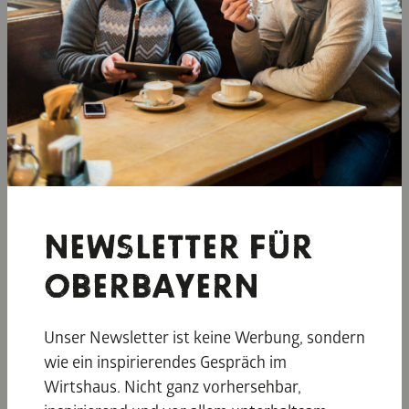
© oberbaye
© oberbayern.de, piarazzi
NEWSLETTER FÜR
IHRE
OBERBAYERN
GESCHMACKVOLLSTE
NEBENSAISON
Unser Newsletter ist keine Werbung, sondern
wie ein inspirierendes Gespräch im
Wirtshaus. Nicht ganz vorhersehbar,
Apropos Pausen: Lust auf
Kaiserschmarrn
auf der Alm