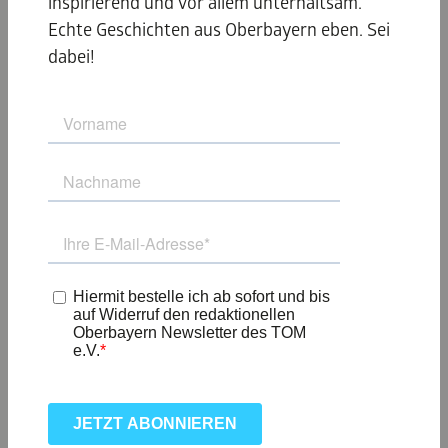
inspirierend und vor allem unterhaltsam.
oder Kasspatzn mit Blick auf blühende Wiesen? Oder
Echte Geschichten aus Oberbayern eben. Sei
lieber internationale
Sterneküche
, inspiriert von
dabei!
Oberbayerns Produkten und Charakter? Hier schmeckt der
Frühsommer nach Frische, Regionalität und ganz viel Liebe
zum Detail. Jede Region serviert ihren eigenen Stil – vom
traditionellen Wirtshaus bis zur gehobenen Gourmetküche
mit Alpenblick. Und wer trotzdem nur Pommes mag?
Bekommt sie. Knusprig, goldbraun, mit Panorama.