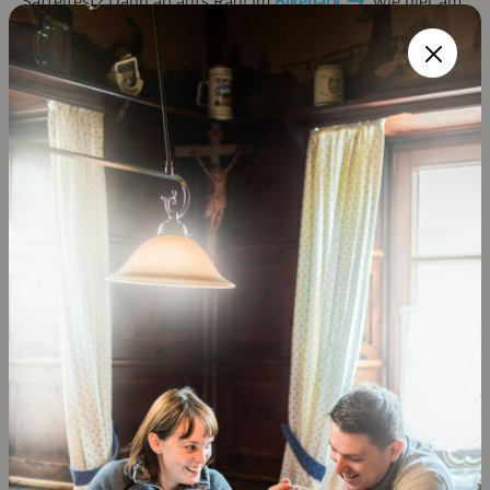
Sattelfest? Dann ab aufs Rad! Im
Bikepark
, wie hier am
Samerberg, erwarten Sie Trails und Übungsstrecken für
jedes Level. Hier ist Adrenalin garantiert. Aber auch wenn
Sie lieber entspannt dahinrollen, finden Sie bei uns
abwechslungsreiche Wege zum Graveln und
Genussradeln
. Und unterwegs? Kulinarische Stopps, aussichtsreiche
Rastplätze oder erfrischende Naturbadeplätze. Radeln in
der Nebensaison bedeutet: Unterwegs im eigenen Tempo,
intensiver Naturgenuss und ausgedehnte Pausen, ganz
ohne Trubel.