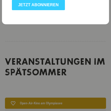
Biergärten klassisches bayerisches Essen genießen. Im
Anschluss dann an einem der
Isarkioske
, wie an der
Reichenbachbrücke, beim Philosophieren den Sommer
genießen.
VERANSTALTUNGEN IM
SPÄTSOMMER
Open-Air-Kino am Olympiasee