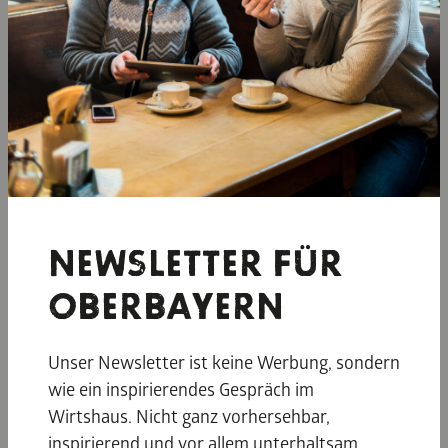
Zeit für Entdecker
In Oberbayern wird die Nebensaison zur
Spielwiese für alle, die gern spontan sind. Schon
hinter der nächsten Kurve …
NEWSLETTER FÜR
OBERBAYERN
© oberbayern.de, piarazzi
Unser Newsletter ist keine Werbung, sondern
wie ein inspirierendes Gespräch im
Wirtshaus. Nicht ganz vorhersehbar,
inspirierend und vor allem unterhaltsam.