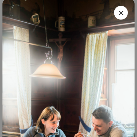
Zeit für Gipfelstürmer
In Oberbayern zeigt sich die Nebensaison von
ihrer kraftvollen Seite. Mit einsamen Wegen,
klarer Luft und genau dem …
© oberbayern.de, piarazzi