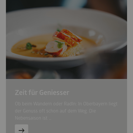
Zeit für Geniesser
Ob beim Wandern oder Radln: In Oberbayern liegt
der Genuss oft schon auf dem Weg. Die
Nebensaison ist …