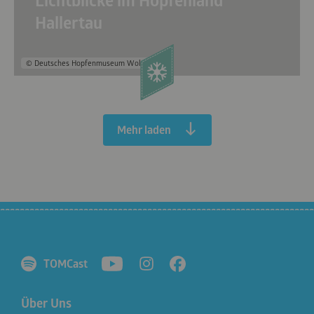
Lichtblicke im Hopfenland
Hallertau
© Deutsches Hopfenmuseum Wolnzach
Mehr laden
TOMCast
Über Uns