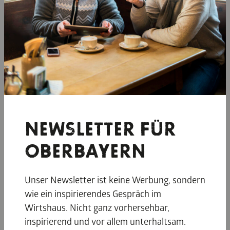
NEWSLETTER FÜR
OBERBAYERN
Unser Newsletter ist keine Werbung, sondern
Lichtblicke in der Alpenregion
wie ein inspirierendes Gespräch im
Tegernsee Schliersee
Wirtshaus. Nicht ganz vorhersehbar,
inspirierend und vor allem unterhaltsam.