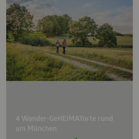
4 Wander-GeHEIMATorte rund
um München