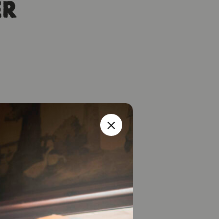
ER
ang und ist
decken, die man
land.
 IM