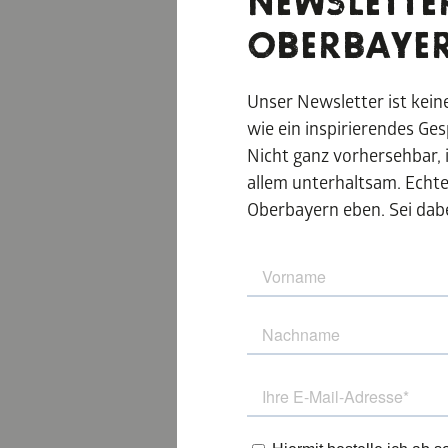
NEWSLETTE
Das Bauernhofmuse
an den ÖPNV angeb
OBERBAYE
bäuerliche Leben
geheimatorte.de
Unser Newsletter ist kei
wie ein inspirierendes Ge
Weitere Lichtblic
Nicht ganz vorhersehbar, 
allem unterhaltsam. Echt
www.oberbayern.d
Oberbayern eben. Sei dabe
WEITERE 