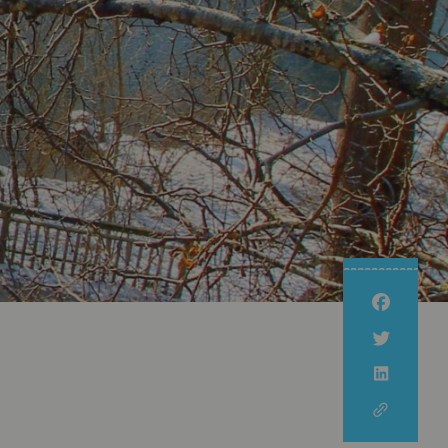
Nachhaltig Unterwegs
Kulinarische Wanderung
Nachhaltige Erzeugung
Newsletter
Nachhaltige Urlaubsziele
Unsere
Erlebnispartner
Familienzeit