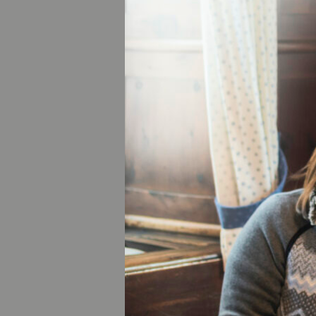
Loipen bei Ebersb
und immer wieder ö
waldsportpark-eb
Innere Ruhe finde
Die Winterzeit is
InSichGehen im Da
Winter neue Persp
Start- oder Endpu
www.tourismus-da
Skifahren am Mon
Natürlich lässt s
Norden. Mit Blick
vor allem Familie
bergeigenen Kiena
www.monte-kiena