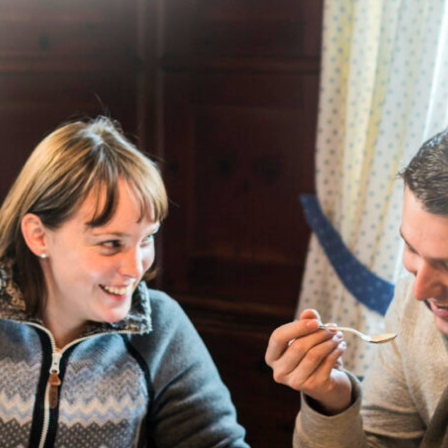
erg im Ebersberger Forst. Es geht vorbei an gefrorenen Seen, an
ffnet sich der Blick auf die Bayerischen Alpen. Das klingt doch 
ersberg.de/index.php/sportangebot/skilanglauf/
n
t ideal um zu sich zu finden. Warum nicht auf dem Meditativen 
chauer Land? Über 10 km erstreckt sich die Wanderung mit Beda
ektiven und Impulse entfaltet. Das ehemalige barocke Kloster 
nkt sein. Der Meditative Wanderweg ist perfekt per S-Bahn zu e
chauer-land.de/insichgehen/
te Kienader
ich im Münchner Umland auch Skifahren – direkt am Monte Kien
 auf die Landeshauptstadt und die Bayerischen Alpen bietet der
n leicht zugängliches Skivergnügen. Und wer sich noch stärken 
der Quinoa probieren.
der.de/