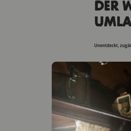
DER 
UMLA
Unentdeckt, zugän
Das Münchner Uml
optimal mit dem Ö
hier gar nicht v
8 LICH
MÜNCH