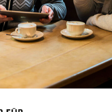
lds in Freising
et auch im Winter ein Naturerlebnis besonderer Art. Auf vier ve
deln wir durch die Kontinente und können zahlreiche Baum- u
für einen Familienausflug.
e
(tourismus-kreis-freising.de)
entdecken
st im Winter immer etwas Schönes. Doch in Erding hat man sich
macht und verschiedene Themenspaziergänge entwickelt. So kön
 entdecken, dem traditionellen Turmblasen beiwohnen oder den
staaden Zeit beiwohnen.
al-erding.de/de/touren/#area=*&cat=Wanderung&filter=r-
angus-,r-onlyOpened-,sb-sortedBy-0&ov=hiking&q=Erding
 Jexhof