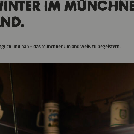
WINTER IM MÜNCHN
ND.
glich und nah – das Münchner Umland weiß zu begeistern.
and beherbergt historische Städte, Kunstsammlungen von Weltr
PNV angebunden. Gerade im Winter lassen sich Aktivitäten ent
ermuten würde. Komm mit auf Entdeckungsreise ins Münchner Um
TBLICKE FÜR DEN WINTER
NER UMLAND: