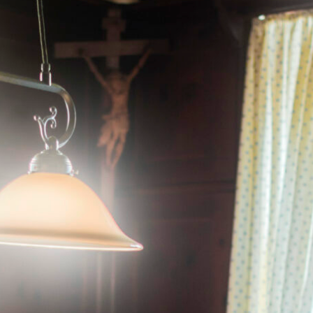
htenläufe in Kirchseeon
ventszeit bis zum Dreikönigstag kreisen und tanzen alljährlich
en und Perchten mit feurigen Fackeln durch die Straßen der Ge
igen Holzmasken, zotteligen Kostümen und haarigen Umhängen m
agd auf böse Geister. Ihr traditioneller Lauf wird dabei mit der M
 spannenden Trommeleinlagen begleitet.
bayern.de/event/perchten-kirchseeon/
rch den Ebersberger Forst
d gibt es zahlreiche Wanderwege, die gerade im Winter besond
ger Forst hat es uns aber angetan. Der Boden leicht gefroren, ei
e Bäume angereift und das Wasser gefroren. Der Atem kondensiert
 die hier in der Luft liegt.
tour/293081123?ref=wtd-m
en Toren Münchens
zum Wandern ist bei ausreichend Schneefall Langlaufen. Und das 