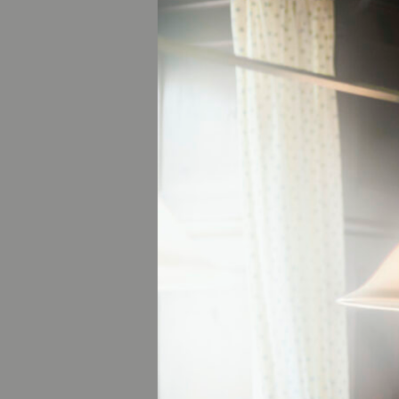
Traditionelle Perc
Von Beginn der Ad
Schreckensgestalt
Mit ihren schaur
heute eine wilde J
Glockenspiele und
https://www.ober
Winterwandern du
Im Münchner Umlan
Diese im Ebersber
jedem Schritt, di
besondere Klarheit,
www.komoot.de/
Langlaufen vor d
Eine Alternative 