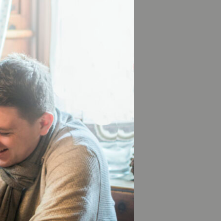
 Waldlichtungen
ziemlich gut.
Wanderweg
cht, die gerade im
Altomünster kann
rreichen.
ader im Münchner
 Monte Kienader
möchte kann den