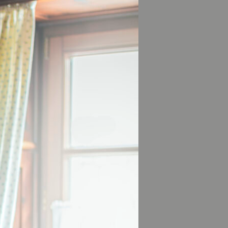
meinde Kirchseeon.
achen sie noch
elodie der
ers schön sind.
n Knacken bei
 und es ist eine
geht auf zwei