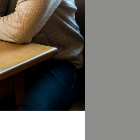
rschiedenen
nd Straucharten
 noch einmal
nen wir die Stadt
 besonderen