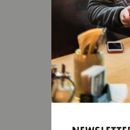
Besuch des Weltwa
Der Weltwald biet
Themenpfaden wan
bewundern. Ideal 
www.weltwald.d
Weltwald Freising 
Erding ganz neu 
Ein Stadtbummel i
Gedanken dazu ge
immer wieder neu
Führungen in der 
www.freizeitport
fullyTranslatedL
Bauernhofmuseum