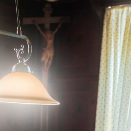
, Matthias Fend
© Tourist Information Walc
t nur ums Baden. Sondern ums Gleiten übers Wasser, um aktive Tag
schung. Neugierig? Hier kommen unsere Tipps:
LLTAG DAVONGLEITEN: 
 UND KAJAK