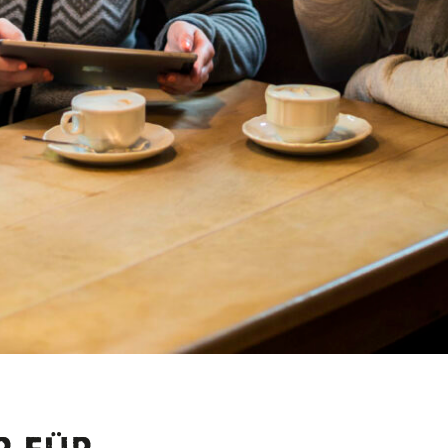
ordert.
le: Mit „Wheels on Water“ gibt es am Kochelsee inzwischen auch e
einsame Erlebnisse auf dem Wasser für Menschen mit und ohne 
0.06.2026 und 12.07.2026. Weitere Infos demnächst unter
www.z
E-VIBES MIT WIND IM S
direkt nach Urlaub aussehen. Der Walchensee gehört definitiv daz
he Bergkulissen und Windbedingungen, die ihn zu einem der bel
nd Kiter in Oberbayern machen.
l die Segel setzen möchte, findet rund um Walchensee und Sta
 und
Verleihstationen.