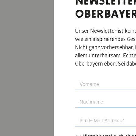
NEWSLETTE
OBERBAYE
Und auch wenn Sie
Über dem Wasser t
nach Kaffee vom 
Unser Newsletter ist kei
wie ein inspirierendes Ge
Nicht ganz vorhersehbar, 
UNTER
allem unterhaltsam. Echt
FLOSS 
Oberbayern eben. Sei dabe
Lieber entspannte
Wasser und Landsc
an. Und dazu urig