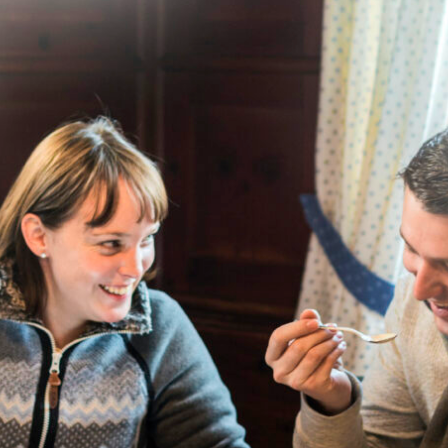
 über die Isar paddeln oder mit dem Kajak den fjordähnlichen S
rt sich die Perspektive: Das Wasser übernimmt den Takt, die Ber
 und selbst bekannte Landschaften wirken auf einmal stiller, wei
 für Anfänger? Hier schon! Wer noch nie gepaddelt ist, findet im
T
er für
geführte Touren
und
Leihausrüstung
.
-UP-PADDLING ZWISC
ENRUHE UND BERGKUL
st genau der richtige Moment, um aufs SUP-Board zu steigen un
Der Starnberger See und der südwestliche Bereich des
Kochelsee
um die ersten Züge zu wagen und das Gleichgewicht auf dem Bo
r mag, entdeckt am weitläufigen Sylvensteinstausee ein Revier, 