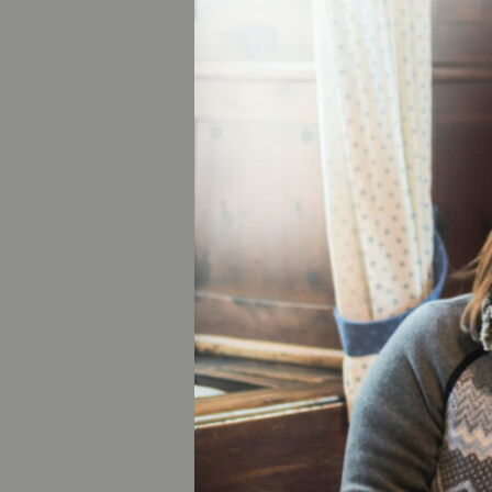
Wenn Sie mit Kanu
erkunden, verände
an der Oberfläche
intensiver. Nichts
zahlreiche Anbiet
STAND
MORG
Früh am Morgen i
hinauszugleiten. 
Voraussetzungen, 
Wer es sportliche