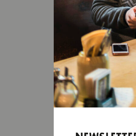
Geschicklichkeit f
Coolcation für al
Angebot, das gem
macht. Termine: 2
land.de/sup
SÜDSE
Es gibt Seen, die 
Wasser, dramatisc
für Windsurfer u
Wer zum ersten Ma
zahlreiche Kurse