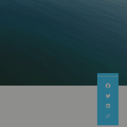
Nachhaltig Unterwegs
Kulinarische Wanderung
Nachhaltige Erzeugung
Newsletter
Nachhaltige Urlaubsziele
Unsere
Erlebnispartner
Familienzeit