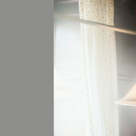
© Tourist Information Kochel am See
Hier geht es nich
Momente der Erfri
DEM A
KANU