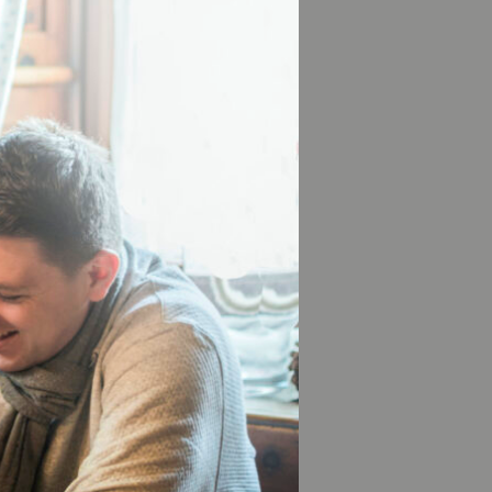
ylvensteinspeicher
ge spiegeln sich
ter und
ölzer Land
HEN
ISSE
d langsam
s
bieten ideale
ard zu finden.
das Kondition und