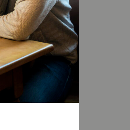
in inklusives SUP-
Handicap möglich
wei-seen-
EGEL
u. Türkisblaues
iebtesten Spots
rnberger See