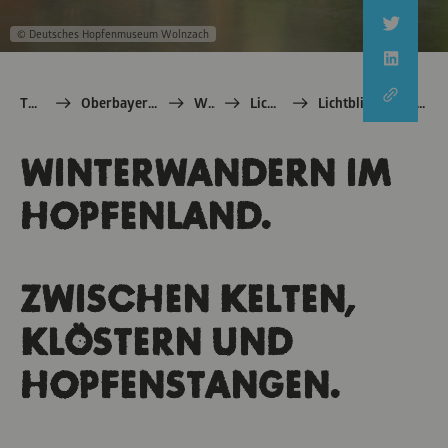
© Deutsches Hopfenmuseum Wolnzach
TOM e.V.
Oberbayern: echt Bayern
Winter
Lichtblicke
Lichtblicke im Hopfenland Hallertau
WINTERWANDERN IM
HOPFENLAND.
ZWISCHEN KELTEN,
KLÖSTERN UND
HOPFENSTANGEN.