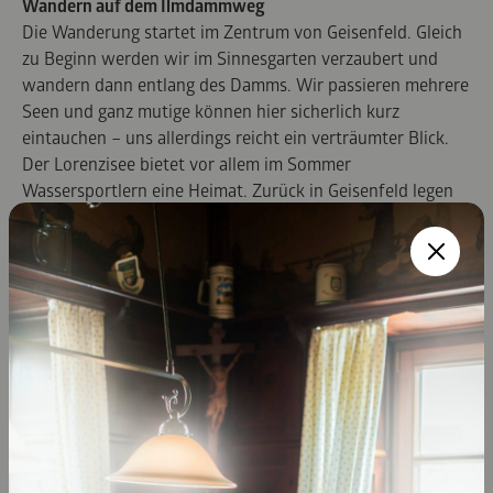
Wandern auf dem Ilmdammweg
Die Wanderung startet im Zentrum von Geisenfeld. Gleich
zu Beginn werden wir im Sinnesgarten verzaubert und
wandern dann entlang des Damms. Wir passieren mehrere
Seen und ganz mutige können hier sicherlich kurz
eintauchen – uns allerdings reicht ein verträumter Blick.
Der Lorenzisee bietet vor allem im Sommer
Wassersportlern eine Heimat. Zurück in Geisenfeld legen
wir noch einen Abstecher zum Kloster ein.
www.kus-pfaffenhofen.de/tourismus/natur-
aktiv/wandern/#/de/kus-pfaffenhofen-
gesamt/default/detail/Tour/t_100269082/ilmdammweg
Die Panoramawege rund um Pfaffenhofen
Gleich vier Panoramawege lassen sich von Pfaffenhofen
erkunden. Gerade im Winter eröffnen diese einen ganz
eigenen Blick auf das Hopfenland. Mit angeeisten
Hopfenstangen, gefrorenen Seen und Weihern und