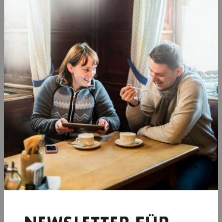
natürlich der Ruhe und Kraft der Klöster und Kapellen.
www.kus-pfaffenhofen.de/tourismus/natur-
aktiv/wandern/#/de/kus-pfaffenhofen-
gesamt/default/detail/Tour/t_100269094/panoramaweg-
pfaffenhofen-nord
Der Planetenweg in Scheyern
Der Planetenweg ist eine modellhafte Darstellung unseres
Sonnensystems und wurde von einer Projektgruppe des
Schyren-Gymnasiums Pfaffenhofen in Zusammenarbeit
mit dem Kloster Scheyern erarbeitet. Wir erfahren am
Wegrand des Scheyerer Benediktusweges nicht nur allerlei
über die Mitglieder der Planetenfamilie, sondern
erwandern auch die Größenverhältnisse unseres
Sonnensystems.
www.hopfenland-hallertau.de/touren/planetenweg-
scheyern-90ed0455d1