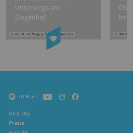
Unterwegs am
Ober
Ziegenhof
beso
© Tourist-Info Waging, Michael Namberger
© München 
TOMCast
Über Uns
Presse
Kontakt