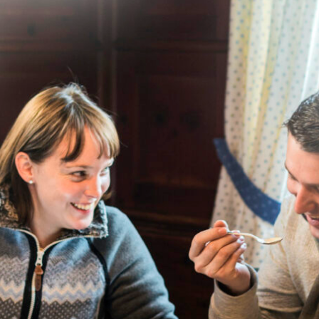
. Leichte Winterwanderungen führen Sie entlang der ehemalige
laren, gefrorenen Thumsee. Ein gemütlicher Einkehrschwung im 
t rundet die Wanderung perfekt ab und hält immer eine heiße S
m Winterzauber lockt der
Wald-Idyll-Pfad
, ein abwechslungs
 jeden Alters. Neben Infotafeln zu Geologie, Geschichte und me
und Feenthronen auf Besucher. Im Winter geräumt und barrieref
erholsames Naturerlebnis.
us? Auf dem
Predigtstuhl
erwartet Schneeschuh-Freunde eine 
gstation zur Schlegelmulde. Die unverbaute Aussicht auf die Sta
am Kachelofen machen diese Tour zu einem gleichermaßen aussic
nis. Auch auf Ski lässt sich der Winter hier oben ausgiebig geni
Predigtstuhlbahn geht es über den Höhenkurweg zur ehemaligen 
chschlegel (1.688 m). Die
Skitour
führt weiter zum Karkopf (1