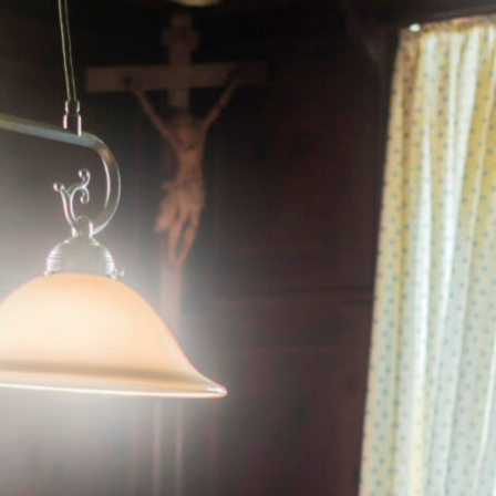
© Bad Reichenhall Marketin
R NATUR AUF TOUR
e kommen: Die Bewegung, hier im erfrischenden Alpenklima, st
ördert das geistige Wohlbefinden. Besonders reizvoll: Beliebte
iger frequentiert, sodass Sie die Natur fast für sich allein haben
schaft von
Bad Reichenhall
zahlreiche Möglichkeiten für sanfte 