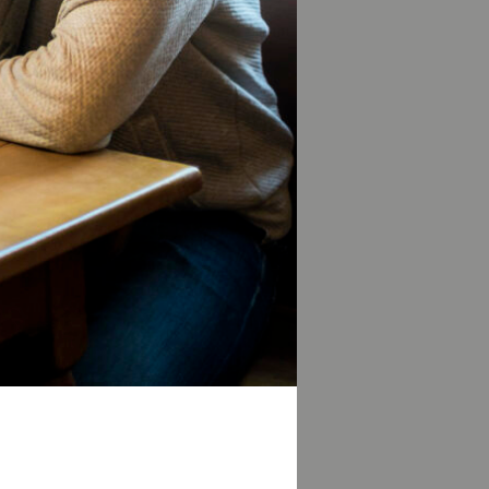
it hat, laden die
lu-Bau
. Mit
d „Eisfenstern“
 empfehlen. Hier
 denn der
nd für danach