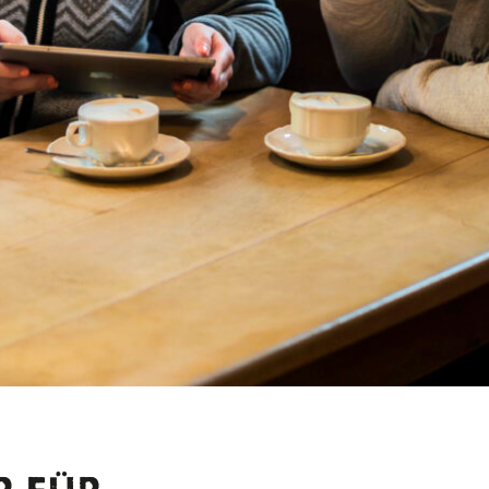
 SCHNEE: IN DEN WINTER
AUCHEN
n nur Anfänger… Wenn es in Bad Reichenhall ordentlich geschne
or Center Baumgarten zu einem besonderen Erlebnis ein: dem
Ig
rdinierter Zusammenarbeit entstehen hier aus Schneeblöcken un
Bauwerke.
stig genug ist, dem ist das
Eisbaden im Thumsee
wärmstens zu
nergie: Ein euphorisches Gefühl durchflutet Sie nach dem Baden,
t einen wahren Adrenalinschub aus. Wichtig: Behutsam starten u
Badetücher und Socken mitnehmen.