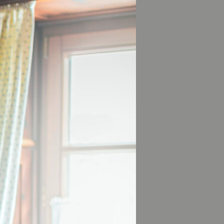
Predigtstuhl
g
ärkt das
Wanderwege
. So bietet die
Entdeckungstouren