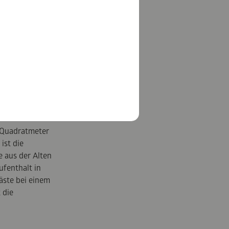
0 Quadratmeter
ist die
e aus der Alten
ufenthalt in
äste bei einem
 die