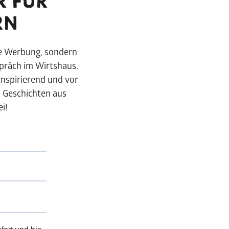
R FÜR
RN
ne Werbung, sondern
spräch im Wirtshaus.
inspirierend und vor
e Geschichten aus
i!