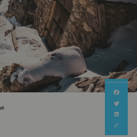
Nachhaltig Unterwegs
Kulinarische Wanderung
Nachhaltige Erzeugung
Newsletter
Nachhaltige Urlaubsziele
Unsere
Erlebnispartner
Familienzeit
hall