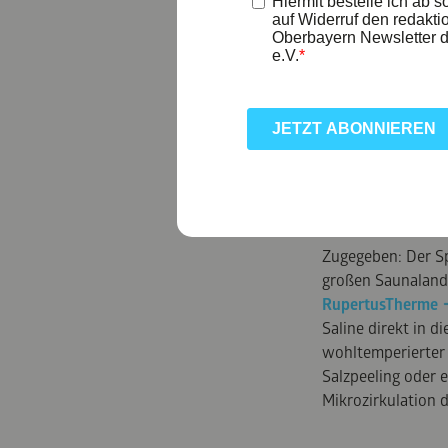
SALZI
Zugegeben: Der Sp
großen Saunalands
RupertusTherme
Saline direkt in d
wohltemperierter
Salzpeeling oder e
Mikrozirkulation 