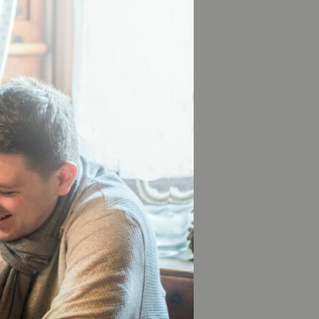
n Salinenwege
ganzjährig
chokolade bereit.
reicher Rundweg
hr warten hier
rei, bietet dieser
aussichtsreiche
dt im Tal und
htsreichen wie
eßen: Nach der
Skipiste und auf
.739 m) und endet