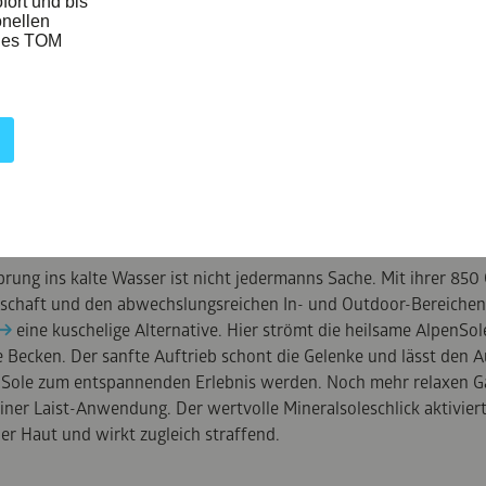
GE ERLEBNISSE
rung ins kalte Wasser ist nicht jedermanns Sache. Mit ihrer 85
chaft und den abwechslungsreichen In- und Outdoor-Bereichen 
eine kuschelige Alternative. Hier strömt die heilsame AlpenSol
ie Becken. Der sanfte Auftrieb schont die Gelenke und lässt den A
 Sole zum entspannenden Erlebnis werden. Noch mehr relaxen G
iner Laist-Anwendung. Der wertvolle Mineralsoleschlick aktiviert
der Haut und wirkt zugleich straffend.