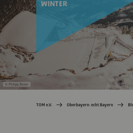
Produkte
Salzach
Verkehrsmitteln
Winter
© Philipp Reiter
TOM e.V.
Oberbayern: echt Bayern
Bl