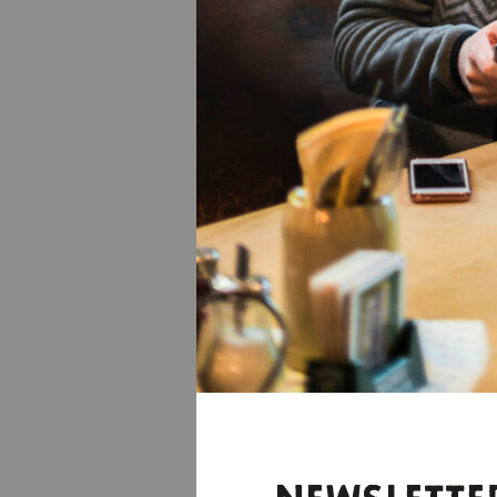
EIS &
EINT
Schneemänner baue
Guides des Outdo
Teamgeist und koo
beeindruckende 
Wem das nicht fro
tanken Sie pure E
„Kälteschock“ lös
unbedingt dicke 