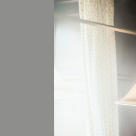
IN DE
Unterwegs zur Ruh
Immunsystem und f
sind im Winter wen
verschneite Land