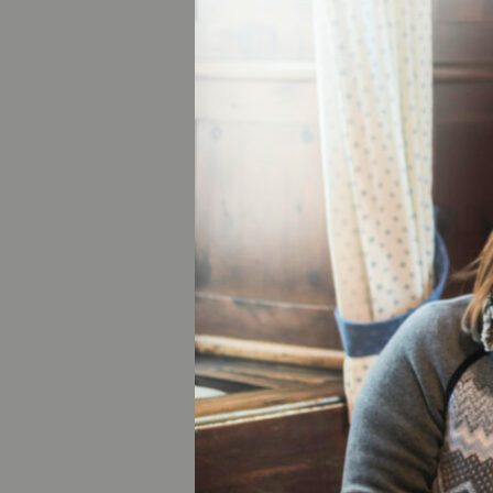
rund um die Stadt
oder um den glask
geöffneten Seewir
Mit märchenhafte
für Wanderfreunde
auch Hängematten 
Pfad ein rundum 
Lieber hoch hina
Runde von der Ber
zünftige Almkost 
genussvollen Erleb
Auffahrt mit der 
den Gipfel des Ho
in Winkl.