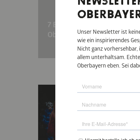
NEWSLETTE
OBERBAYE
7 Buchtipps aus
Unser Newsletter ist kei
Oberbayern
wie ein inspirierendes Ge
Nicht ganz vorhersehbar, 
allem unterhaltsam. Echt
Oberbayern eben. Sei dabe