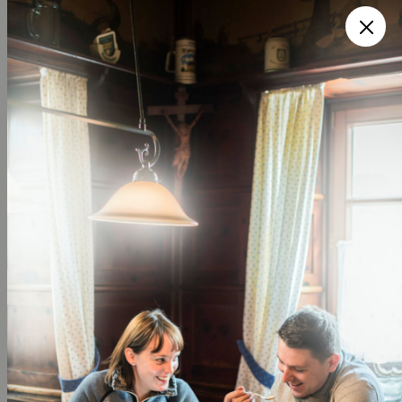
die Fährte auf.
Stilvoll, charmant und mit einer Prise
Gesellschaftssatire.
5. POLITINTRIGEN UND
LEICHENFUND AM
AMMERSEE
INGA PERSSON: „TOD
AM AMMERSEE“