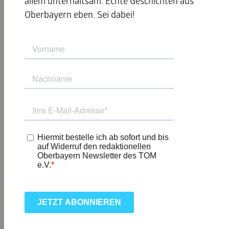
allem unterhaltsam. Echte Geschichten aus
Oberbayern eben. Sei dabei!
ANNA SCHNEIDER:
„GRENZFALL: IHR
SCHREI IN DER
NACHT“
Eine Zeitungsmeldung über einen vermissten Wanderer
in
Lenggries
inspirierte Anna Schneider zu ihrer
„Grenzfall“-Serie. Die Reihe spielt in Deutschland und
Österreich und bringt zwei sehr unterschiedliche
Ermittler zusammen, die erst lernen müssen, als Team zu
funktionieren.
In „Ihr Schrei in der Nacht“ legen heftige Schneefälle die