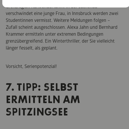
Grenzregion Karwendel lahm. In der Jachenau
verschwindet eine junge Frau, in Innsbruck werden zwei
Studentinnen vermisst. Weitere Meldungen folgen –
Zufall scheint ausgeschlossen. Alexa Jahn und Bernhard
Krammer ermitteln unter extremen Bedingungen
grenzübergreifend. Ein Winterthriller, der Sie vielleicht
länger fesselt, als geplant.
Vorsicht, Serienpotenzial!
7. TIPP: SELBST
ERMITTELN AM
SPITZINGSEE