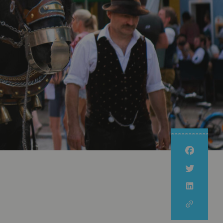
Nachhaltig Unterwegs
Kulinarische Wanderung
Nachhaltige Erzeugung
Newsletter
Nachhaltige Urlaubsziele
Unsere
Erlebnispartner
Familienzeit