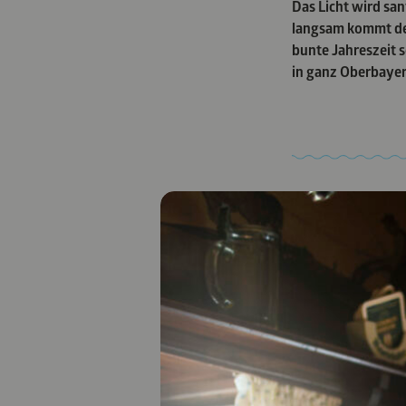
Das Licht wird san
langsam kommt der
bunte Jahreszeit s
in ganz Oberbayern
13. – 
VOCE 
REICH