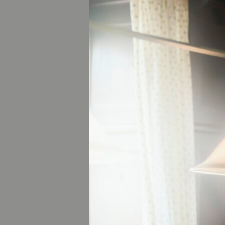
Das Philharmonie
einen Ort, der die
einer unvergleich
Besuchern auch d
Stimme zu entdec
15.09
FREISI
UBIL
In Höhepunkt im
historischen Fußg
der Geschichte
Fr