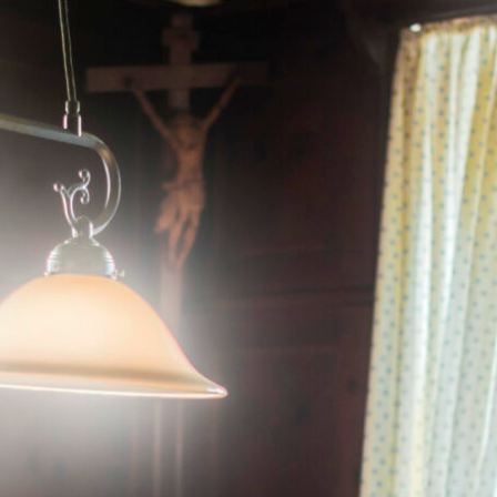
-Orchester verwandelt
Bad Reichenhall
mit dem
LA VOCE Gesangs
 menschliche Stimme feiert. Hier begegnen Sie Oper, Operette und
lichen, emotionalen Atmosphäre. Neben Stadtführung und Konzer
ie Möglichkeit, mitzumachen und im Chorworkshop die Freude an
ken.
.: 1300 JAHRE KORBINI
NG – GROSSER J
ÄUMSFESTUMZUG
Jubiläumsjahr
: Mit über 1.400 Teilnehmenden, festlich gesch
ruppen, Vereinen und Musikkapellen, bietet der Umzug eine lebe
eisings
. Der Festzug beginnt um 14 Uhr auf der Hochtrasse.