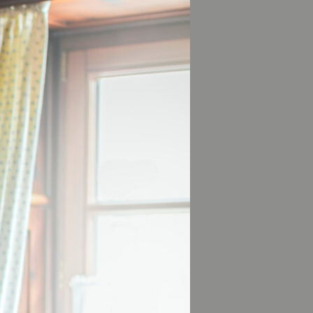
festival
in
 Singspiel in
ten bietet sich
 der eigenen
AN IN
mückten Wägen,
ndige Darstellung