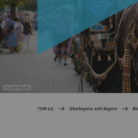
Produkte
Salzach
Verkehrsmitteln
© Lucie Wurzer
TOM e.V.
Oberbayern: echt Bayern
Bl