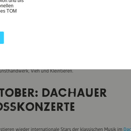
EPTEMBER: MICHAELI-M
ASSAU
 traditioneller Waren- und Viehmarkt: Seit Generationen trifft m
, der jährlich am letzten Samstag im September abgehalten wird.
unsthandwerk, Vieh und Kleintieren.
TOBER: DACHAUER
OSSKONZERTE
stieren wieder internationale Stars der klassischen Musik im
Dac