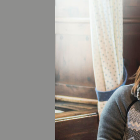
21. SE
KUNST
LECH
Für eine Nacht ve
Kunstgalerie
: 
entdecken. Es erw
Performance, Musi
sind auch die Ort
Geschäfte und Gale