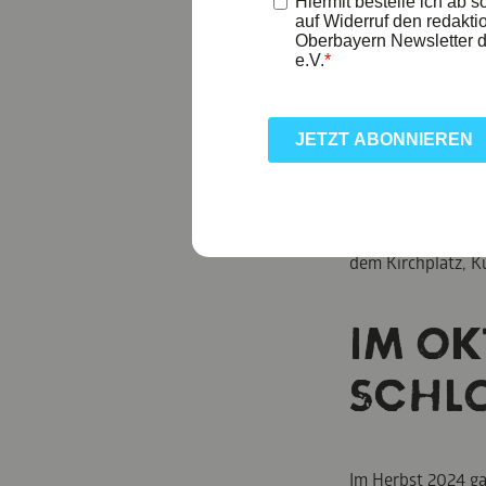
28. S
IN GR
Erleben Sie einen
Michaeli-Markt
dem Kirchplatz, K
IM OK
SCHL
Im Herbst 2024 ga