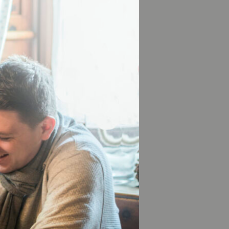
 AM
eine
einzigartige
endes zu
aber auch
, so facettenreich
se durch Ateliers,