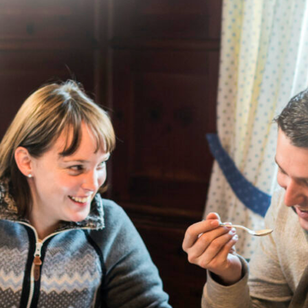
PTEMBER: DIE LANGE
NACHT IN LANDSBERG
rwandelt sich die historische Altstadt von
Landsberg am Lech
in 
Hinter jeder Ecke, hinter jeder Türe gibt es Neues und Überrasch
arten Sie Malerei und Fotografie, Bildhauerei, Kunsthandwerk, 
k und mehr. So unterschiedlich die Künstler und ihre Werke sind
e, an denen sie präsentiert werden. Gehen Sie auf Entdeckungsrei
rien und lassen Sie sich von der Vielfalt begeistern.